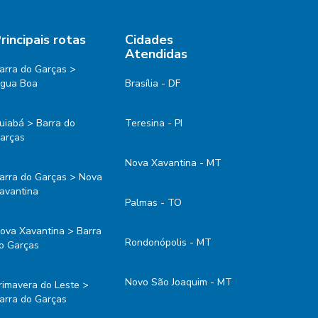
rincipais rotas
Cidades
Atendidas
arra do Garças >
gua Boa
Brasília - DF
uiabá > Barra do
Teresina - PI
arças
Nova Xavantina - MT
arra do Garças > Nova
avantina
Palmas - TO
ova Xavantina > Barra
Rondonópolis - MT
o Garças
Novo São Joaquim - MT
rimavera do Leste >
arra do Garças