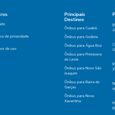
ros
Principais
P
Destinos
ato
B
Ônibus para Cuiabá
Á
tica de privacidade
Ônibus para Goiânia
C
Ônibus para Água Boa
os de uso
G
Ônibus para Primavera
do Leste
B
Ônibus para Novo São
X
Joaquim
Ônibus para Barra do
N
Garças
d
Ônibus para Nova
Xavantina
P
B