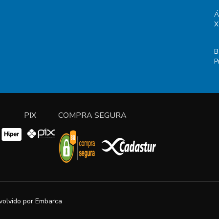
Á
X
B
P
PIX
COMPRA SEGURA
volvido por
Embarca