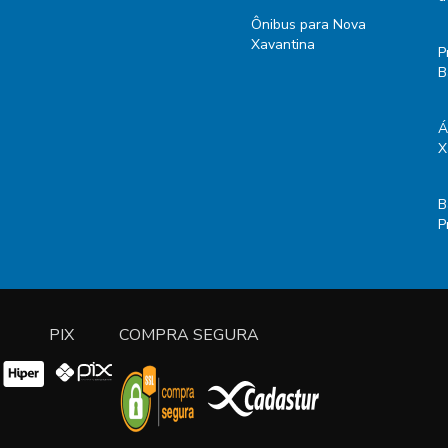
Ônibus para Nova
Xavantina
P
B
Á
X
B
P
PIX
COMPRA SEGURA