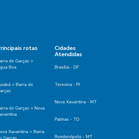
rincipais rotas
Cidades
Atendidas
arra do Garças >
gua Boa
Brasília - DF
uiabá > Barra do
Teresina - PI
arças
Nova Xavantina - MT
arra do Garças > Nova
avantina
Palmas - TO
ova Xavantina > Barra
Rondonópolis - MT
o Garças