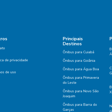
ros
Principais
P
Destinos
ato
B
Ônibus para Cuiabá
Á
tica de privacidade
Ônibus para Goiânia
C
Ônibus para Água Boa
os de uso
G
Ônibus para Primavera
do Leste
B
Ônibus para Novo São
X
Joaquim
Ônibus para Barra do
N
Garças
d