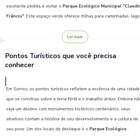
excelente pedida é visitar o
Parque Ecológico Municipal "Claudi
Frâncio"
. Este espaço verde oferece trilhas para caminhadas, lago
e uma área de lazer para toda a família, ideal para um piquenique 
um momento de relaxamento ao ar livre. É um oásis de tranquilida
Ler mais
em meio ao ritmo da cidade.
Pontos Turísticos que você precisa
conhecer
Para quem se interessa pela produção local e quer um toque de
cultura, a
Feira do Produtor Rural
é uma ótima opção. Lá, você
pode encontrar produtos frescos, artesanato e experimentar um
Em Sorriso, os pontos turísticos refletem a essência de uma cidade
pouco da vida local, conversando com os produtores. É uma forma
que se construiu sobre a terra fértil e o trabalho árduo. Embora nã
autêntica de vivenciar o dia a dia de Sorriso. Além disso, a
Praça d
seja um destino com monumentos históricos centenários, seus
Juventude
é um ponto de encontro e lazer para moradores,
atrativos contam a história de seu desenvolvimento e a cultura de
frequentemente sediando pequenos eventos e atividades
seu povo. Um dos locais de destaque é o
Parque Ecológico
recreativas, sendo um local agradável para um passeio no final da
Municipal "Claudino Frâncio"
. Mais do que um simples parque, el